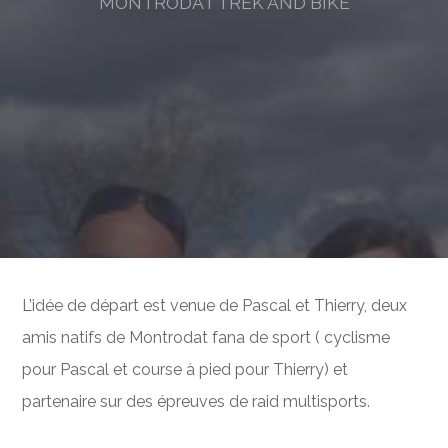
MONTRODAT TREK AND BIKE
L’idée de départ est venue de Pascal et Thierry, deux
amis natifs de Montrodat fana de sport ( cyclisme
pour Pascal et course à pied pour Thierry) et
partenaire sur des épreuves de raid multisports.